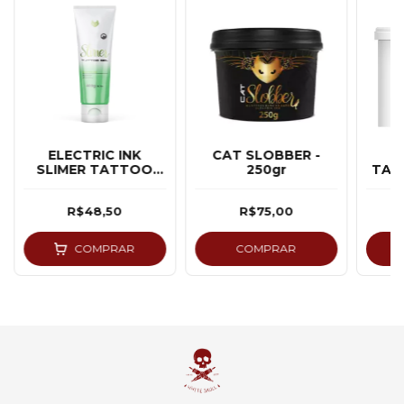
ELECTRIC INK
CAT SLOBBER -
E
SLIMER TATTOO
250gr
TAT
GEL - 400G
SL
R$48,50
R$75,00
COMPRAR
COMPRAR