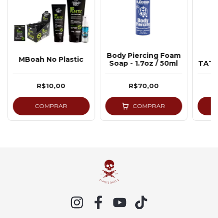
Body Piercing Foam
E
MBoah No Plastic
Soap - 1.7oz / 50ml
TATT
R$10,00
R$70,00
COMPRAR
COMPRAR