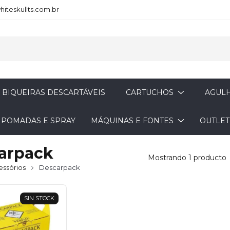
iteskullts.com.br
BIQUEIRAS DESCARTÁVEIS
CARTUCHOS
AGULH
- POMADAS E SPRAY
MÁQUINAS E FONTES
OUTLET
arpack
Mostrando 1 producto
essórios
Descarpack
SIN STOCK