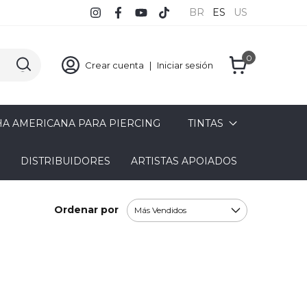
BR
ES
US
0
Crear cuenta
|
Iniciar sesión
A AMERICANA PARA PIERCING
TINTAS
DISTRIBUIDORES
ARTISTAS APOIADOS
Ordenar por