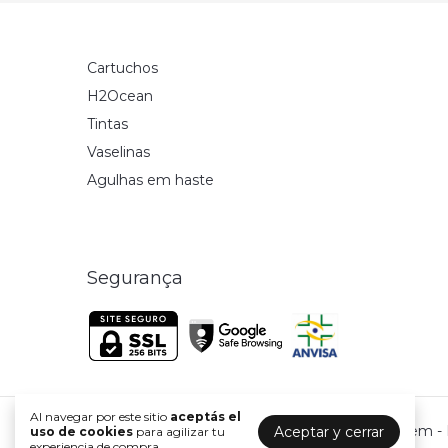
Cartuchos
H2Ocean
Tintas
Vaselinas
Agulhas em haste
Segurança
Al navegar por este sitio
aceptás el
White Skull Tattoo Supply - Material de tatuagem -
Aceptar y cerrar
uso de cookies
para agilizar tu
experiencia de compra.