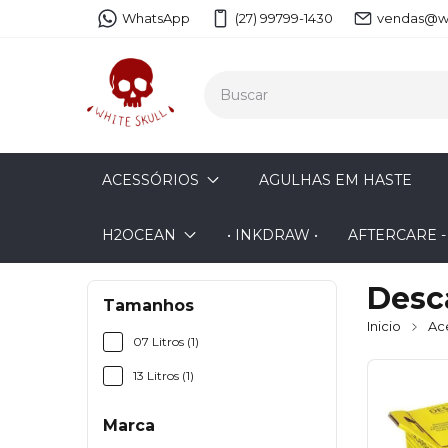
WhatsApp
(27) 99799-1430
vendas@wh
ACESSÓRIOS
AGULHAS EM HASTE
H2OCEAN
• INKDRAW •
AFTERCARE 
Desc
Tamanhos
Inicio
Ac
07 Litros (1)
13 Litros (1)
Marca