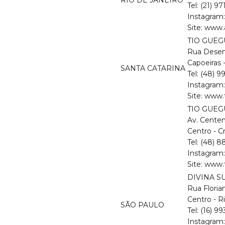
Tel: (21) 9
Instagram
Site:
www.a
TIO GUEG
Rua Desem
Capoeiras 
SANTA CATARINA
Tel: (48) 9
Instagram
Site:
www.t
TIO GUEG
Av. Centen
Centro - C
Tel: (48) 
Instagram
Site:
www.t
DIVINA 
Rua Floria
Centro - R
SÃO PAULO
Tel: (16) 
Instagram