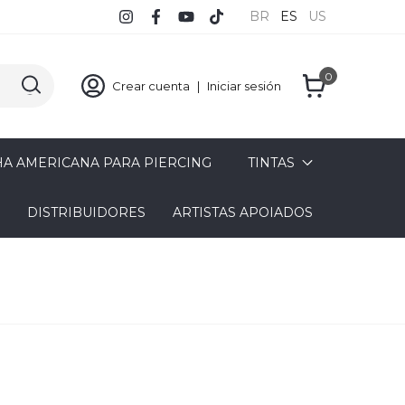
BR
ES
US
0
Crear cuenta
|
Iniciar sesión
A AMERICANA PARA PIERCING
TINTAS
DISTRIBUIDORES
ARTISTAS APOIADOS