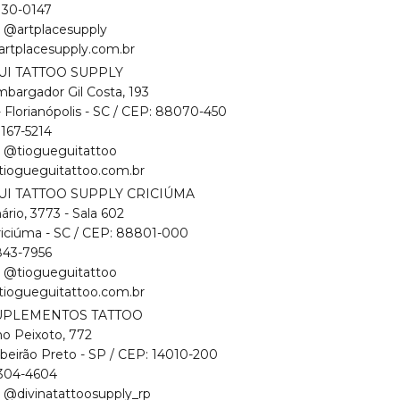
7130-0147
:
@artplacesupply
rtplacesupply.com.br
UI TATTOO SUPPLY
bargador Gil Costa, 193
- Florianópolis - SC / CEP: 88070-450
9167-5214
:
@tiogueguitattoo
iogueguitattoo.com.br
UI TATTOO SUPPLY CRICIÚMA
ário, 3773 - Sala 602
riciúma - SC / CEP: 88801-000
8843-7956
:
@tiogueguitattoo
iogueguitattoo.com.br
SUPLEMENTOS TATTOO
no Peixoto, 772
ibeirão Preto - SP / CEP: 14010-200
99304-4604
:
@divinatattoosupply_rp