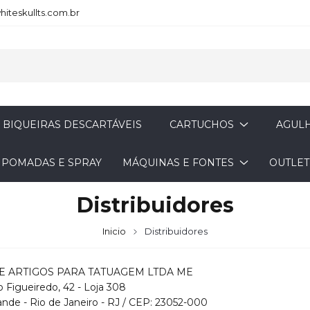
iteskullts.com.br
BIQUEIRAS DESCARTÁVEIS
CARTUCHOS
AGULH
- POMADAS E SPRAY
MÁQUINAS E FONTES
OUTLET
Distribuidores
Inicio
Distribuidores
E ARTIGOS PARA TATUAGEM LTDA ME
o Figueiredo, 42 - Loja 308
de - Rio de Janeiro - RJ / CEP: 23052-000