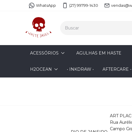
WhatsApp
(27) 99799-1430
vendas@wh
ACESSÓRIOS
AGULHAS EM HASTE
H2OCEAN
• INKDRAW •
AFTERCARE 
ART PLAC
Rua Auréli
Campo Gran
RIO DE JANEIRO