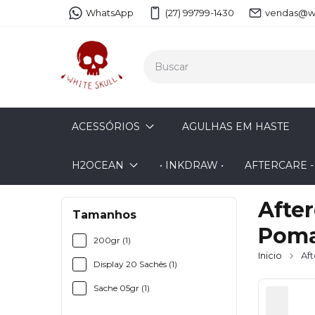
WhatsApp
(27) 99799-1430
vendas@wh
ACESSÓRIOS
AGULHAS EM HASTE
H2OCEAN
• INKDRAW •
AFTERCARE 
After
Tamanhos
Poma
200gr (1)
Inicio
Af
Display 20 Sachês (1)
Sache 05gr (1)