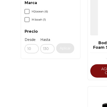
Marca
H2ocean (6)
M.boah (1)
Precio
Desde
Hasta
Bod
Foam S
Aplicar
AG