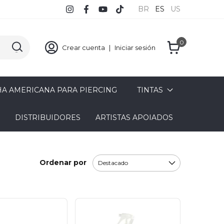
BR
ES
US
0
Crear cuenta
|
Iniciar sesión
A AMERICANA PARA PIERCING
TINTAS
DISTRIBUIDORES
ARTISTAS APOIADOS
Ordenar por