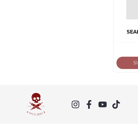
SEA
S