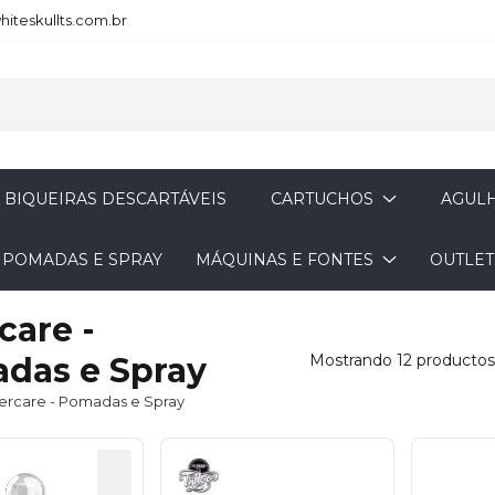
iteskullts.com.br
BIQUEIRAS DESCARTÁVEIS
CARTUCHOS
AGULH
- POMADAS E SPRAY
MÁQUINAS E FONTES
OUTLET
care -
das e Spray
Mostrando 12 productos
tercare - Pomadas e Spray