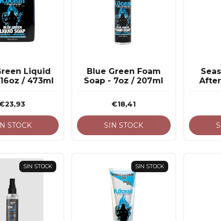
Green Liquid
Blue Green Foam
Seas
 16oz / 473ml
Soap - 7oz / 207ml
After
1.
€23,93
€18,41
IN STOCK
SIN STOCK
S
SIN STOCK
SIN STOCK