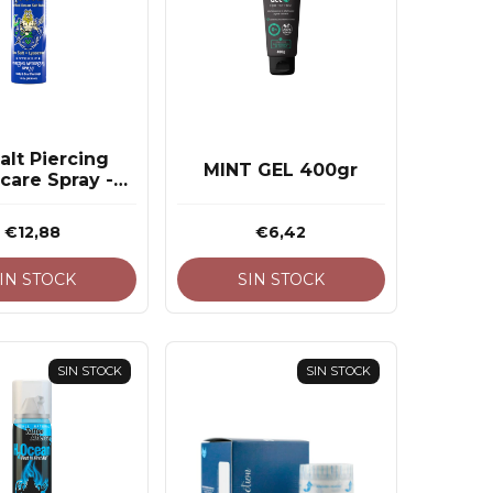
alt Piercing
MINT GEL 400gr
care Spray -
5oz / 44ml
€12,88
€6,42
IN STOCK
SIN STOCK
SIN STOCK
SIN STOCK