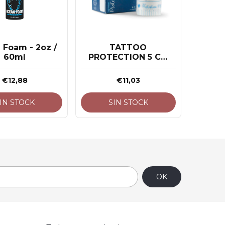
 Foam - 2oz /
TATTOO
60ml
PROTECTION 5 CM
X 5 M
€12,88
€11,03
IN STOCK
SIN STOCK