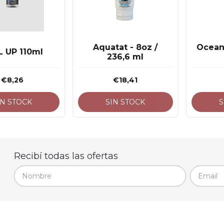
Aquatat - 8oz /
Ocean
L UP 110ml
236,6 ml
€8,26
€18,41
IN STOCK
SIN STOCK
S
Recibí todas las ofertas