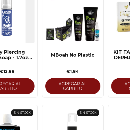
y Piercing
KIT T
MBoah No Plastic
oap - 1.7oz /
DERM
50ml
2
€12,88
€1,84
REGAR AL
AGREGAR AL
A
CARRITO
CARRITO
SIN STOCK
SIN STOCK