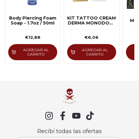
Body Piercing Foam
KIT TATTOO CREAM
MBo
Soap - 1.7oz / 50ml
DERMA MONODOSE
2G C/15 UN
€12,88
€6,06
AGREGAR AL
AGREGAR AL
CARRITO
CARRITO
Recibí todas las ofertas