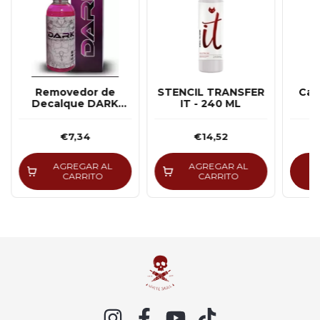
Removedor de
STENCIL TRANSFER
Can
Decalque DARK
IT - 240 ML
STENCIL - 200ML
€7,34
€14,52
AGREGAR AL
AGREGAR AL
CARRITO
CARRITO